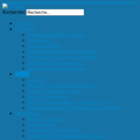
Rechercher
Accueil
Electricité
Plancher chauffant électrique
Smart Grid
Compteur Linky
Witty de Hager Véhicule électrique
Electricité - Villa en brique et plâtre
Eclairage terrasse spots Led
Paris rejette le compteur Linky
Reseau
Le Li-Fi
Baie 10" Gd Garage de Provence
Baie 10" Hill Rom Venelles
Baie 19" Keyrus Aix
Baie Salle informatique Group Editor Aix
Baie informatique 10" Peugeot Aix en Provence
Informatique
Windows 10 est Là !!
Easy Speed Pc
Windows 10 Pour les Nuls
Rappel règles de confidentialité Google