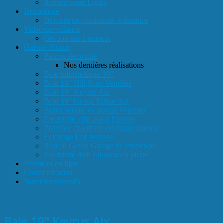
Ransomware Locky
Domotique
Domotique commande à distance
Vidéosurveillance
Gestion site Lambesc
Galerie Photos
Photos électricité
Nos dernières réalisations
Baie informatique 10"
Baie 10" Hill Rom Venelles
Baie 19" Keyrus Aix
Baie 19" Group Editor Aix
Automatisme de portail Venelles
Electricité villa placo Fuveau
Plancher chauffant électrique photos
Eclairage Led terrasse
Réseau Grand Garage de Provence
Electricité d'un cabanon en pierre
Paiement en ligne
Contactez nous
Numéros surtaxés
Baie 19" Keyrus Aix