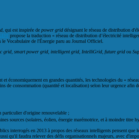
id
, qui est inspirée de
power grid
désignant le réseau de distribution d'él
GDT
propose la traduction « réseau de distribution d’électricité intellig
ans le Vocabulaire de l'Énergie paru au Journal Officiel.
c grid, smart power grid, intelligent grid, IntelliGrid, future grid
ou
Su
nt et économiquement en grandes quantités, les technologies du « réseau i
soins de consommation (quantité et localisation) selon leur urgence afin d
n particulier d'origine renouvelable ;
ines sources (solaires, éolien, énergie marémotrice, et à moindre titre hy
lics interrogés en 2013 à propos des réseaux intelligents pensent que les
ussi qu'il faudra relever des défis organisationnels majeurs, avec d'im