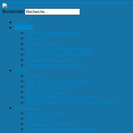
Rechercher
Accueil
Electricité
Plancher chauffant électrique
Smart Grid
Compteur Linky
Witty de Hager Véhicule électrique
Electricité - Villa en brique et plâtre
Eclairage terrasse spots Led
Paris rejette le compteur Linky
Reseau
Le Li-Fi
Baie 10" Gd Garage de Provence
Baie 10" Hill Rom Venelles
Baie 19" Keyrus Aix
Baie Salle informatique Group Editor Aix
Baie informatique 10" Peugeot Aix en Provence
Informatique
Windows 10 est Là !!
Easy Speed Pc
Windows 10 Pour les Nuls
Rappel règles de confidentialité Google