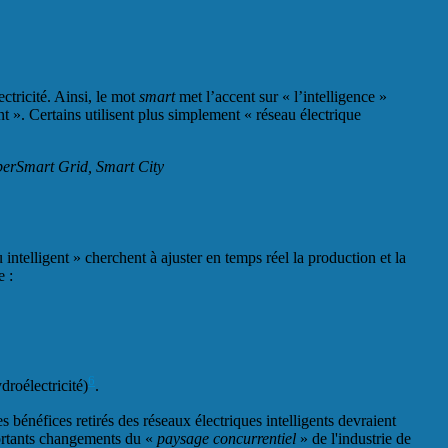
ectricité. Ainsi, le mot
smart
met l’accent sur « l’intelligence »
ent ». Certains utilisent plus simplement « réseau électrique
perSmart Grid
, Smart City
ntelligent » cherchent à ajuster en temps réel la production et la
e :
6
droélectricité)
.
 bénéfices retirés des réseaux électriques intelligents devraient
portants changements du «
paysage concurrentiel
» de l'industrie de