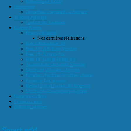
Ransomware Locky
Domotique
Domotique commande à distance
Vidéosurveillance
Gestion site Lambesc
Galerie Photos
Photos électricité
Nos dernières réalisations
Baie informatique 10"
Baie 10" Hill Rom Venelles
Baie 19" Keyrus Aix
Baie 19" Group Editor Aix
Automatisme de portail Venelles
Electricité villa placo Fuveau
Plancher chauffant électrique photos
Eclairage Led terrasse
Réseau Grand Garage de Provence
Electricité d'un cabanon en pierre
Paiement en ligne
Contactez nous
Numéros surtaxés
Smart grid