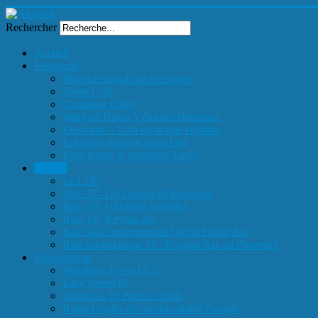
Rechercher
Accueil
Electricité
Plancher chauffant électrique
Smart Grid
Compteur Linky
Witty de Hager Véhicule électrique
Electricité - Villa en brique et plâtre
Eclairage terrasse spots Led
Paris rejette le compteur Linky
Reseau
Le Li-Fi
Baie 10" Gd Garage de Provence
Baie 10" Hill Rom Venelles
Baie 19" Keyrus Aix
Baie Salle informatique Group Editor Aix
Baie informatique 10" Peugeot Aix en Provence
Informatique
Windows 10 est Là !!
Easy Speed Pc
Windows 10 Pour les Nuls
Rappel règles de confidentialité Google