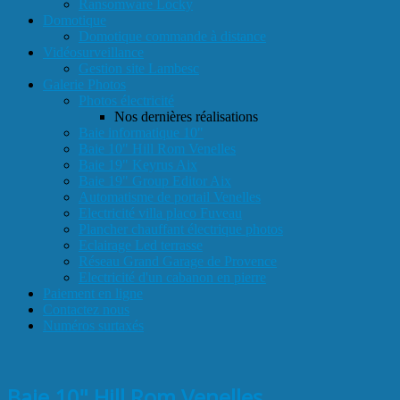
Ransomware Locky
Domotique
Domotique commande à distance
Vidéosurveillance
Gestion site Lambesc
Galerie Photos
Photos électricité
Nos dernières réalisations
Baie informatique 10"
Baie 10" Hill Rom Venelles
Baie 19" Keyrus Aix
Baie 19" Group Editor Aix
Automatisme de portail Venelles
Electricité villa placo Fuveau
Plancher chauffant électrique photos
Eclairage Led terrasse
Réseau Grand Garage de Provence
Electricité d'un cabanon en pierre
Paiement en ligne
Contactez nous
Numéros surtaxés
Baie 10" Hill Rom Venelles