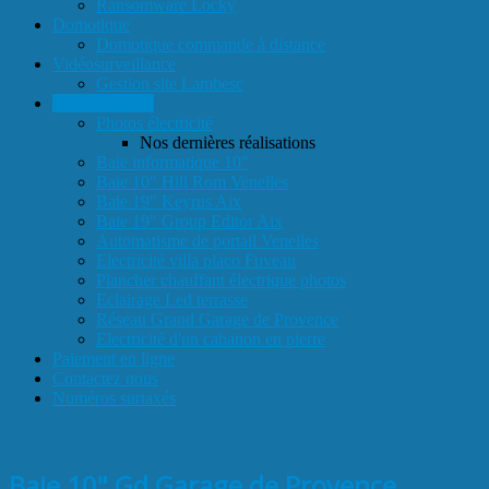
Ransomware Locky
Domotique
Domotique commande à distance
Vidéosurveillance
Gestion site Lambesc
Galerie Photos
Photos électricité
Nos dernières réalisations
Baie informatique 10"
Baie 10" Hill Rom Venelles
Baie 19" Keyrus Aix
Baie 19" Group Editor Aix
Automatisme de portail Venelles
Electricité villa placo Fuveau
Plancher chauffant électrique photos
Eclairage Led terrasse
Réseau Grand Garage de Provence
Electricité d'un cabanon en pierre
Paiement en ligne
Contactez nous
Numéros surtaxés
Baie 10" Gd Garage de Provence