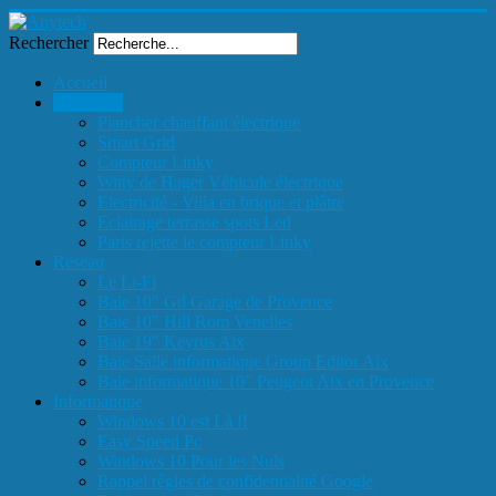
Rechercher
Accueil
Electricité
Plancher chauffant électrique
Smart Grid
Compteur Linky
Witty de Hager Véhicule électrique
Electricité - Villa en brique et plâtre
Eclairage terrasse spots Led
Paris rejette le compteur Linky
Reseau
Le Li-Fi
Baie 10" Gd Garage de Provence
Baie 10" Hill Rom Venelles
Baie 19" Keyrus Aix
Baie Salle informatique Group Editor Aix
Baie informatique 10" Peugeot Aix en Provence
Informatique
Windows 10 est Là !!
Easy Speed Pc
Windows 10 Pour les Nuls
Rappel règles de confidentialité Google