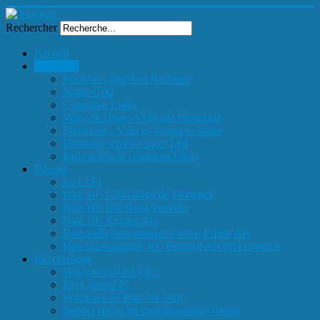
Rechercher
Accueil
Electricité
Plancher chauffant électrique
Smart Grid
Compteur Linky
Witty de Hager Véhicule électrique
Electricité - Villa en brique et plâtre
Eclairage terrasse spots Led
Paris rejette le compteur Linky
Reseau
Le Li-Fi
Baie 10" Gd Garage de Provence
Baie 10" Hill Rom Venelles
Baie 19" Keyrus Aix
Baie Salle informatique Group Editor Aix
Baie informatique 10" Peugeot Aix en Provence
Informatique
Windows 10 est Là !!
Easy Speed Pc
Windows 10 Pour les Nuls
Rappel règles de confidentialité Google