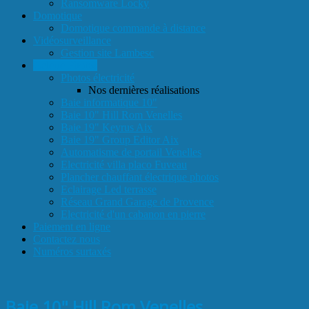
Ransomware Locky
Domotique
Domotique commande à distance
Vidéosurveillance
Gestion site Lambesc
Galerie Photos
Photos électricité
Nos dernières réalisations
Baie informatique 10"
Baie 10" Hill Rom Venelles
Baie 19" Keyrus Aix
Baie 19" Group Editor Aix
Automatisme de portail Venelles
Electricité villa placo Fuveau
Plancher chauffant électrique photos
Eclairage Led terrasse
Réseau Grand Garage de Provence
Electricité d'un cabanon en pierre
Paiement en ligne
Contactez nous
Numéros surtaxés
Baie 10" Hill Rom Venelles