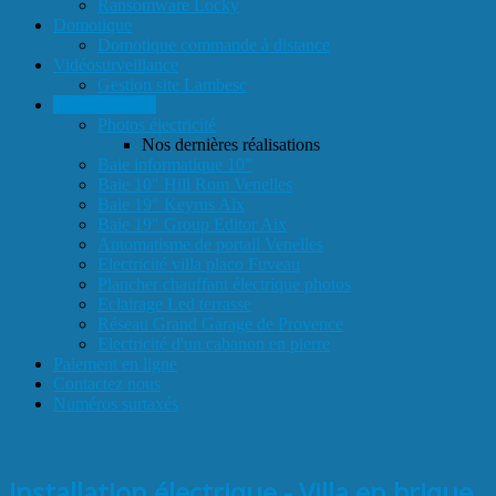
Ransomware Locky
Domotique
Domotique commande à distance
Vidéosurveillance
Gestion site Lambesc
Galerie Photos
Photos électricité
Nos dernières réalisations
Baie informatique 10"
Baie 10" Hill Rom Venelles
Baie 19" Keyrus Aix
Baie 19" Group Editor Aix
Automatisme de portail Venelles
Electricité villa placo Fuveau
Plancher chauffant électrique photos
Eclairage Led terrasse
Réseau Grand Garage de Provence
Electricité d'un cabanon en pierre
Paiement en ligne
Contactez nous
Numéros surtaxés
Installation électrique - Villa en brique