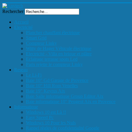
Rechercher
Accueil
Electricité
Plancher chauffant électrique
Smart Grid
Compteur Linky
Witty de Hager Véhicule électrique
Electricité - Villa en brique et plâtre
Eclairage terrasse spots Led
Paris rejette le compteur Linky
Reseau
Le Li-Fi
Baie 10" Gd Garage de Provence
Baie 10" Hill Rom Venelles
Baie 19" Keyrus Aix
Baie Salle informatique Group Editor Aix
Baie informatique 10" Peugeot Aix en Provence
Informatique
Windows 10 est Là !!
Easy Speed Pc
Windows 10 Pour les Nuls
Rappel règles de confidentialité Google