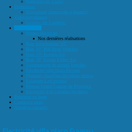
Ransomware Locky
Domotique
Domotique commande à distance
Vidéosurveillance
Gestion site Lambesc
Galerie Photos
Photos électricité
Nos dernières réalisations
Baie informatique 10"
Baie 10" Hill Rom Venelles
Baie 19" Keyrus Aix
Baie 19" Group Editor Aix
Automatisme de portail Venelles
Electricité villa placo Fuveau
Plancher chauffant électrique photos
Eclairage Led terrasse
Réseau Grand Garage de Provence
Electricité d'un cabanon en pierre
Paiement en ligne
Contactez nous
Numéros surtaxés
Electricité villa placo Fuveau