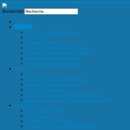
Rechercher
Accueil
Electricité
Plancher chauffant électrique
Smart Grid
Compteur Linky
Witty de Hager Véhicule électrique
Electricité - Villa en brique et plâtre
Eclairage terrasse spots Led
Paris rejette le compteur Linky
Reseau
Le Li-Fi
Baie 10" Gd Garage de Provence
Baie 10" Hill Rom Venelles
Baie 19" Keyrus Aix
Baie Salle informatique Group Editor Aix
Baie informatique 10" Peugeot Aix en Provence
Informatique
Windows 10 est Là !!
Easy Speed Pc
Windows 10 Pour les Nuls
Rappel règles de confidentialité Google