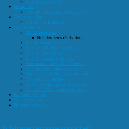
Ransomware Locky
Domotique
Domotique commande à distance
Vidéosurveillance
Gestion site Lambesc
Galerie Photos
Photos électricité
Nos dernières réalisations
Baie informatique 10"
Baie 10" Hill Rom Venelles
Baie 19" Keyrus Aix
Baie 19" Group Editor Aix
Automatisme de portail Venelles
Electricité villa placo Fuveau
Plancher chauffant électrique photos
Eclairage Led terrasse
Réseau Grand Garage de Provence
Electricité d'un cabanon en pierre
Paiement en ligne
Contactez nous
Numéros surtaxés
Eclairage terrasse spots Led